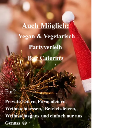
Auch Möglich:
Vegan & Vegetarisch
Partyverleih
Bar Catering
Für?
Private Feiern, Firmenfeiern,
Weihnachtsessen, Betriebsfeiern,
Weihnachtsgans
und einfach nur aus
Genuss
😊