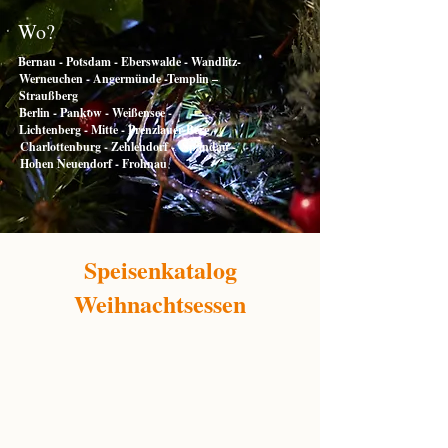
Wo?
Bernau - Potsdam - Eberswalde - Wandlitz-
Werneuchen - Angermünde -Templin –
Straußberg
Berlin - Pankow - Weißensee -
Lichtenberg - Mitte - Prenzlauer Berg -
Charlottenburg - Zehlendorf - Spandau -
Hohen Neuendorf - Frohnau
Speisenkatalog
Weihnachtsessen